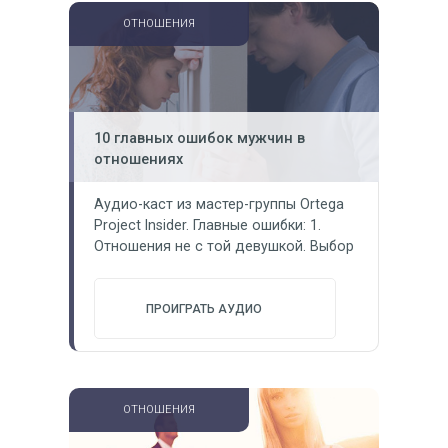
знакомстве в клубе. Ну и в обычном
ОТНОШЕНИЯ
формате, на свидании,…
10 главных ошибок мужчин в
отношениях
Аудио-каст из мастер-группы Ortega
Project Insider. Главные ошибки: 1.
Отношения не с той девушкой. Выбор
девушки. 2. Проявление неуважения.
3. Отношения «для галочки». 4.
Отсутствие взаимопонимания. 5.
ПРОИГРАТЬ АУДИО
Отсутствие «ритуалов». 6. Разные
цели на будущее. 7. Личные рамки в
отношениях. 8. Попытка улучшить
отношения за счет каких-то действий.
ОТНОШЕНИЯ
9. Обыденность и привыкание. 10.
Неспособность/нежелание закончить