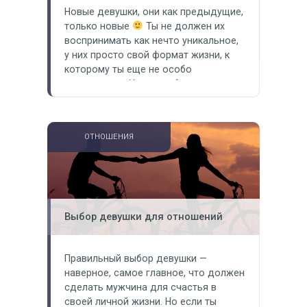
Новые девушки, они как предыдущие,
только новые
Ты не должен их
воспринимать как нечто уникальное,
у них просто свой формат жизни, к
которому ты еще не особо
прикоснулся. Но они тебе дают все то
же самое, что и давали предыдущие.
Проблема в том, что часто мужчина
сразу превозносит некоторых
ОТНОШЕНИЯ
девушек до небес, хотя они…
Выбор девушки для отношений
Правильный выбор девушки —
наверное, самое главное, что должен
сделать мужчина для счастья в
своей личной жизни. Но если ты