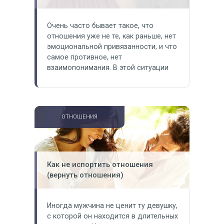
Очень часто бывает такое, что
отношения уже не те, как раньше, нет
эмоциональной привязанности, и что
самое противное, нет
взаимопонимания. В этой ситуации
молодые люди могут «тянуть»
отношения дальше, надеясь, что
пройдет время и «все будет хорошо».
Но есть «точки невозврата», после
ОТНОШЕНИЯ
которые лучше закончить отношения.
Нужно обязательно чувствовать те
точки невозврата, когда вы
понимаете, что…
Как не испортить отношения
(вернуть отношения)
Иногда мужчина не ценит ту девушку,
с которой он находится в длительных