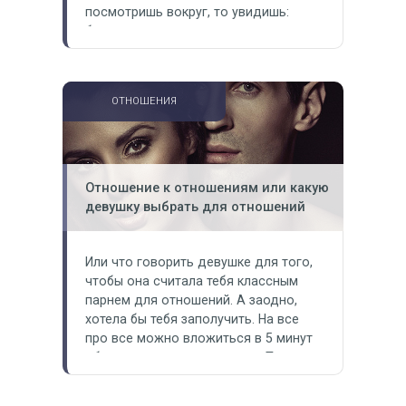
посмотришь вокруг, то увидишь:
большинство мужчин делает этот
выбор неосознанно, обрекая себя на
проблемы в будущем. Как происходит
чаще всего: Отношения начинаются,
ОТНОШЕНИЯ
потому что мужчина устал и боится
остаться один. В итоге выбирает ту,
кто…
Отношение к отношениям или какую
девушку выбрать для отношений
Или что говорить девушке для того,
чтобы она считала тебя классным
парнем для отношений. А заодно,
хотела бы тебя заполучить. На все
про все можно вложиться в 5 минут
общения и пожинать плоды. То, что
написано ниже, можно говорить
даже через 15-20 фраз при личном