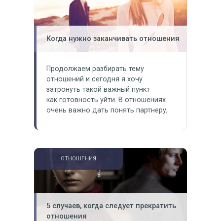
отношения….
Когда нужно заканчивать отношения
Продолжаем разбирать тему
отношений и сегодня я хочу
затронуть такой важный пункт
как готовность уйти. В отношениях
очень важно дать понять партнеру,
что в случае проявления неуважения
к вам, совершения каких-то
негативных поступков отношения
могут закончиться. Бывает так, что
ОТНОШЕНИЯ
когда девушка уже в полной мере
«завладела» партнером, она может
начать позволять себе больше, чем
могла до этого…
5 случаев, когда следует прекратить
отношения