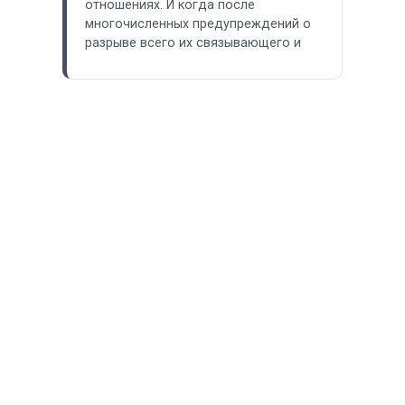
отношениях. И когда после
многочисленных предупреждений о
разрыве всего их связывающего и
нескольких непродолжительных
расставаний девушка говорит что
«Это был последний раз», мужчина не
воспринимает ее слова всерьез или
даже сам готов закончить
отношения. Когда же его оставляют,
то прежде ненужная девушка
становится…
Информация о юридическом лице
Политика конфиденциальности
Партнерская программа
© 2006-2023 Ortega Project
Все права защищены