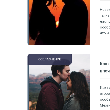
Новые
Ты не
них п
особо
что и
мужчи
небес
СОБЛАЗНЕНИЕ
Как 
впеч
Как г
второ
особе
Многи