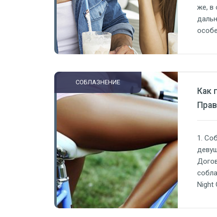
же, в
дальн
особе
возмо
может
разбе
СОБЛАЗНЕНИЕ
Как 
Прав
1. Со
девуш
Догов
собла
Night
тебя 
клубе