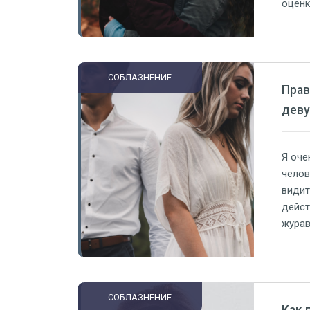
оценк
она п
ты хо
расши
СОБЛАЗНЕНИЕ
Прав
дев
Я оче
челов
видит
дейст
журав
завис
котор
СОБЛАЗНЕНИЕ