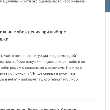
и мужчины, и хотя это оценка часто неосознанна,
очти всегда отражает реальность. Поэтому если
чешь повысить КПД своих знакомств и, в целом,
рить свои возможности…
ильные убеждения при выборе
ушки
нь часто встречаю ситуации, когда молодой
ек при выборе девушки недооценивает себя и не
 себя рядом с классными девушками. И в итоге
вует по принципу “Лучше синица в руке, чем
ль в небе” и выбирает ту, кто “ниже” его либо
има от него. Часто это просто серая мышь, с
ой комфортно и спокойно….