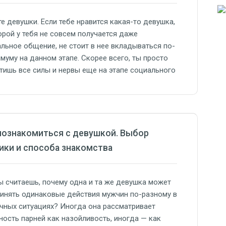
 те девушки. Если тебе нравится какая-то девушка,
орой у тебя не совсем получается даже
льное общение, не стоит в нее вкладываться по-
муму на данном этапе. Скорее всего, ты просто
тишь все силы и нервы еще на этапе социального
ия. 2. Нет плана развития. Из-за того, что у тебя
тся конечная цель в…
познакомиться с девушкой. Выбор
ики и способа знакомства
ы считаешь, почему одна и та же девушка может
инять одинаковые действия мужчин по-разному в
чных ситуациях? Иногда она рассматривает
ность парней как назойливость, иногда — как