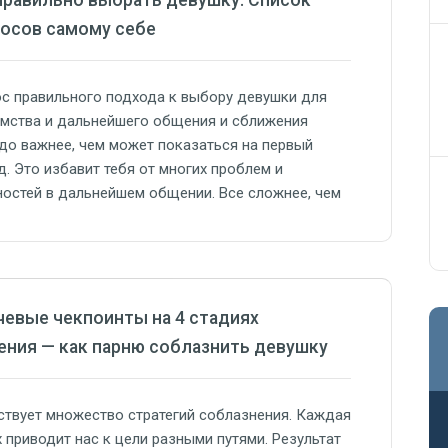
правильно выбрать девушку. Список
осов самому себе
с правильного подхода к выбору девушки для
мства и дальнейшего общения и сближения
до важнее, чем может показаться на первый
д. Это избавит тебя от многих проблем и
остей в дальнейшем общении. Все сложнее, чем
расивая девушка, я хочу, чтобы она была моей”.
жно, сам этот вопрос покажется тебе
анным: мол, что здесь думать, красивая девушка
евые чекпоинты на 4 стадиях
ния — как парню соблазнить девушку
твует множество стратегий соблазнения. Каждая
х приводит нас к цели разными путями. Результат