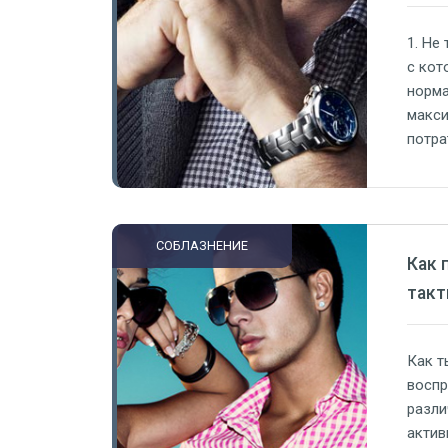
1. Не
с кот
норма
макси
потра
общен
меняе
СОБЛАЗНЕНИЕ
Как 
такт
Как т
воспр
разли
актив