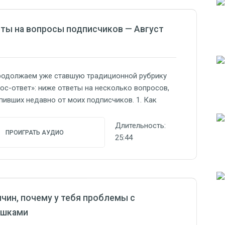
мер, ты можешь вместе с ней…
ты на вопросы подписчиков — Август
одолжаем уже ставшую традиционной рубрику
ос-ответ»: ниже ответы на несколько вопросов,
пивших недавно от моих подписчиков. 1. Как
льно выбрать девушку для отношений? 2. Как
оить отношения с девушкой более высокого
Длительность:
ПРОИГРАТЬ АУДИО
я? 3. Как реагировать на слова девушки «Какой
25:44
ивный»? 4. Что делать, если после классного
ия не происходит переход к сексу? 5. Как…
ичин, почему у тебя проблемы с
ушками