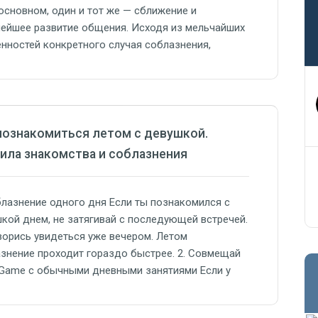
 основном, один и тот же — сближение и
ейшее развитие общения. Исходя из мельчайших
нностей конкретного случая соблазнения,
жно, часто используемая модель соблазнения
 “дать сбой”, и молодой человек не сразу
рется, что же пошло не так. Поэтому подмечать…
познакомиться летом с девушкой.
ила знакомства и соблазнения
блазнение одного дня Если ты познакомился с
кой днем, не затягивай с последующей встречей.
орись увидеться уже вечером. Летом
знение проходит гораздо быстрее. 2. Совмещай
 Game с обычными дневными занятиями Если у
было довольно неплохое общение с девушкой в
, не нужно ждать последующей встречи вечером.