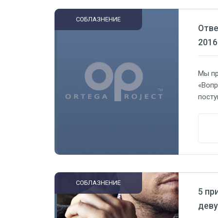
Напри
СОБЛАЗНЕНИЕ
Отве
2016
Мы пр
«Вопр
посту
прави
постр
уровн
ты на
общен
СОБЛАЗНЕНИЕ
5 пр
дев