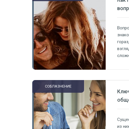
Как 
вопр
Вопро
знако
гораз
взгля
сложн
“О, к
Возмо
надум
—…
СОБЛАЗНЕНИЕ
Ключ
обще
Сущес
из ни