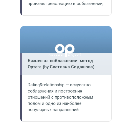
произвел революцию в соблазнении,
а сейчас стал обновленным, более
качественным и эффективным.
Создатель, руководитель и ведущий
тренер Ortega Project Олег Луканов
считает, что его тренинг — это
полноценный мануал по жизни
мужчины. Мы поговорили с Олегом
о…
Бизнес на соблазнении: метод
Ортега (by Светлана Сидашова)
Dating&relationship — искусство
соблазнения и построения
отношений с противоположным
полом и одно из наиболее
популярных направлений
тренингового бизнеса не только в
Европе, но и в России. О сущности
таких тренингов, их доступности и