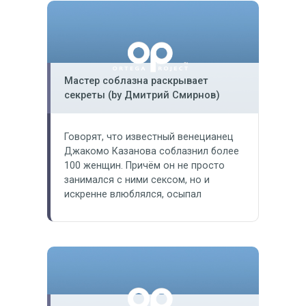
способности изменить жизнь
человека нам рассказал основатель
нового тренингового проекта — Олег
Луканов, известный более под
псевдонимом Ortega. Посещать
тренинги нынче стало…
Мастер соблазна раскрывает
секреты (by Дмитрий Смирнов)
Говорят, что известный венецианец
Джакомо Казанова соблазнил более
100 женщин. Причём он не просто
занимался с ними сексом, но и
искренне влюблялся, осыпал
комплиментами, говорил красивые
слова, заставляя чувствовать себя
единственной и неповторимой. В
общем – делал богиней. Но его
чувство было как бенгальский огонь.
Красивое, яркое и недолгое.
Добившись женщину, он через какое-