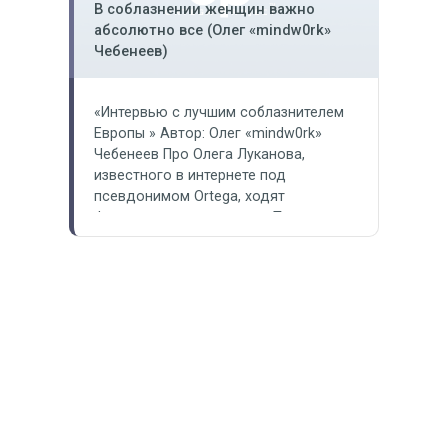
то время…
В соблазнении женщин важно
абсолютно все (Олег «mindw0rk»
Чебенеев)
«Интервью с лучшим соблазнителем
Европы » Автор: Олег «mindw0rk»
Чебенеев Про Олега Луканова,
известного в интернете под
псевдонимом Ortega, ходят
фантастические истории. Те, кто
успели с ним познакомиться,
уверяют, что он может соблазнить
абсолютно любую девушку,
заставить обернуться человека
взглядом, наполняет людей энергией
и желанием измениться. Нам удалось
пообщаться с одним из лучших
соблазнителей Европы…
Информация о юридическом лице
Политика конфиденциальности