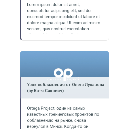
Lorem ipsum dolor sit amet,
consectetur adipiscing elit, sed do
eiusmod tempor incididunt ut labore et
dolore magna aliqua. Ut enim ad minim
veniam, quis nostrud exercitation
ullamco laboris nisi ut aliquip ex ea
commodo consequat. Duis aute irure
dolor in reprehenderit in voluptate velit
esse cillum dolore eu fugiat nulla
pariatur. Excepteur sint occaecat
cupidatat non proident, sunt in culpa qui
officia deserunt mollit anim id est
laborum.
Урок соблазнения от Олега Луканова
(by Катя Сакович)
Ortega Project, один из самых
известных тренинговых проектов по
соблазнению на рынке, снова
вернулся в Минск. Когда-то он