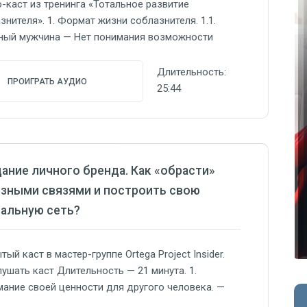
-каст из тренинга «Тотальное развитие
знителя». 1. Формат жизни соблазнителя. 1.1.
ый мужчина — Нет понимания возможности
ьтата в любой ситуации — Отдельное,
альное время на соблазнение. — Общение в
Длительность:
ПРОИГРАТЬ АУДИО
омо спокойных начальных ситуациях (общая
25:44
ния, друзья друзей, учеба, работа) — Узость сфер
знения — Низкие стандарты. Довольствуется тем,
олучилось. — Отсутствие понимания дальнейшего…
ание личного бренда. Как «обрасти»
зными связями и построить свою
альную сеть?
тый каст в мастер-группе Ortega Project Insider.
ушать каст Длительность — 21 минута. 1.
ание своей ценности для другого человека. —
ый анализ — Что он хочет сейчас, проблема.